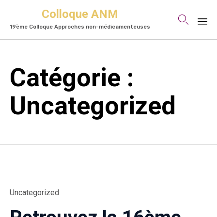
Colloque ANM

19ème Colloque Approches non-médicamenteuses
Skip
to
Catégorie :
content
Uncategorized
Category
Uncategorized