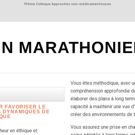
Skip
19ème Colloque Approches non-médicamenteuses
to
content
UN MARATHONIE
Vous êtes méthodique, avec un
compréhension approfondie des
élaborer des plans à long ter
capacité à maintenir une vue d
R FAVORISER LE
 DYNAMIQUES DE
créer des environnements de tr
IQUE
Vous assurez une prise en char
cheur en éthique et
soins adaptés à long terme, ga