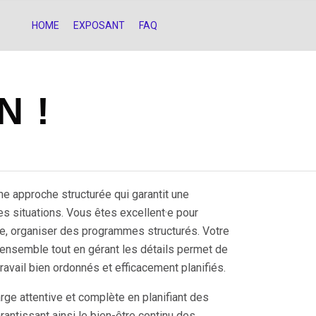
HOME
EXPOSANT
FAQ
N !
e approche structurée qui garantit une
 situations. Vous êtes excellent·e pour
me, organiser des programmes structurés. Votre
’ensemble tout en gérant les détails permet de
avail bien ordonnés et efficacement planifiés.
ge attentive et complète en planifiant des
rantissant ainsi le bien-être continu des